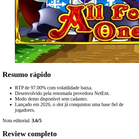
Resumo rápido
RTP de 97.00% com volatilidade baixa.
Desenvolvido pela renomada provedora NetEnt.
Modo demo disponível sem cadastro.
Lançado em 2026, o slot já conquistou uma base fiel de
jogadores.
Nota editorial:
3.6/5
Review completo