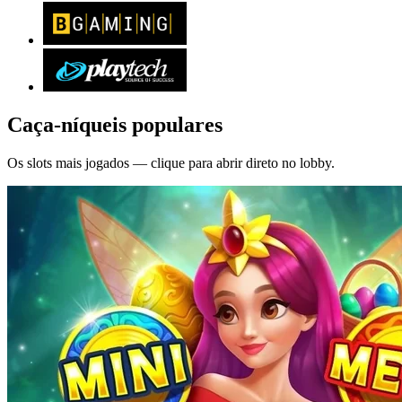
Caça-níqueis populares
Os slots mais jogados — clique para abrir direto no lobby.