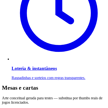
Loteria & instantâneos
Raspadinhas e sorteios com regras transparentes.
Mesas e cartas
Arte conceitual gerada para testes — substitua por thumbs reais de
jogos licenciados.