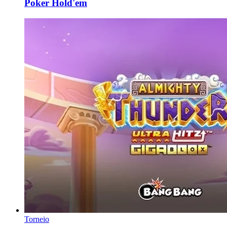
Poker Hold'em
Torneio