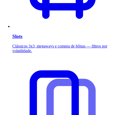
Slots
Clássicos 3x3, megaways e compra de bônus — filtros por
volatilidade.