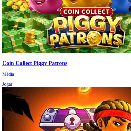
Coin Collect Piggy Patrons
Média
Jogar