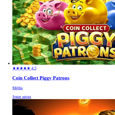
★★★★★
4.5
Coin Collect Piggy Patrons
Média
Jogar agora