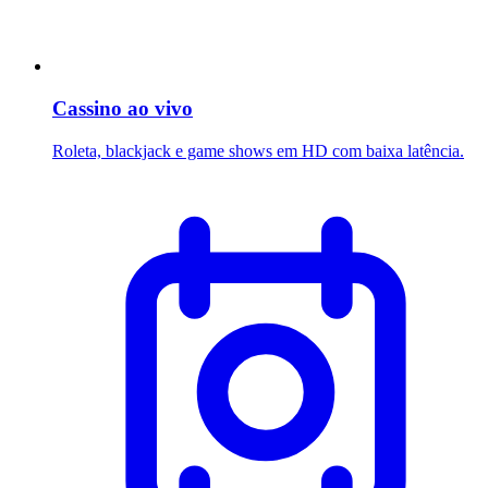
Cassino ao vivo
Roleta, blackjack e game shows em HD com baixa latência.