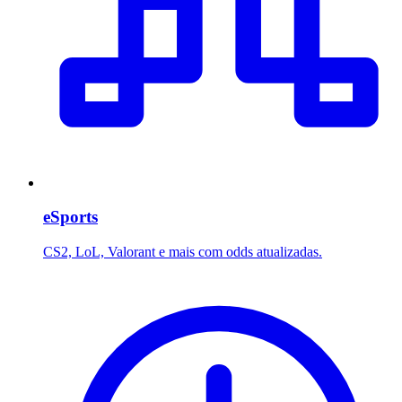
eSports
CS2, LoL, Valorant e mais com odds atualizadas.