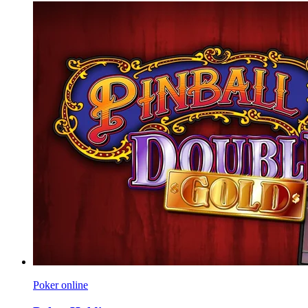
Poker online