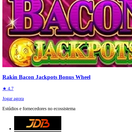
Rakin Bacon Jackpots Bonus Wheel
★
4.7
Jogar agora
Estúdios e fornecedores no ecossistema