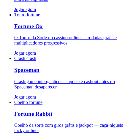
Jogar agora
Touro
fortune
Fortune Ox
O Touro da Sorte no cassino online — rodadas grátis e
multiplicadores progressivos.
Jogar agora
Crash
crash
Spaceman
Crash game intergalático — aposte e cashout antes do
Spaceman desaparecer.
Jogar agora
Coelho
fortune
Fortune Rabbit
Coelho da sorte com giros grátis e jackpot — caça-níqueis
lucky online.