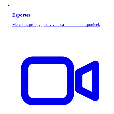
Esportes
Mercados pré-jogo, ao vivo e cashout onde disponível.