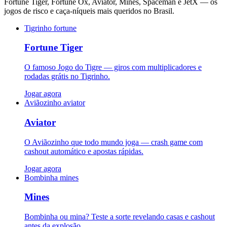
Fortune Tiger, Fortune Ox, Aviator, Mines, Spaceman e JetX — os
jogos de risco e caça-níqueis mais queridos no Brasil.
Tigrinho
fortune
Fortune Tiger
O famoso Jogo do Tigre — giros com multiplicadores e
rodadas grátis no Tigrinho.
Jogar agora
Aviãozinho
aviator
Aviator
O Aviãozinho que todo mundo joga — crash game com
cashout automático e apostas rápidas.
Jogar agora
Bombinha
mines
Mines
Bombinha ou mina? Teste a sorte revelando casas e cashout
antes da explosão.