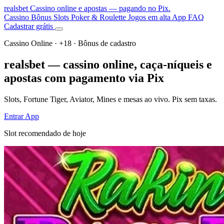
realsbet
Cassino online e apostas — pagando no Pix.
Cassino
Bônus
Slots
Poker & Roulette
Jogos em alta
App
FAQ
Cadastrar grátis
Cassino Online · +18 · Bônus de cadastro
realsbet — cassino online, caça-níqueis e
apostas com pagamento via Pix
Slots, Fortune Tiger, Aviator, Mines e mesas ao vivo. Pix sem taxas.
Entrar
App
Slot recomendado de hoje