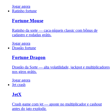
Jogar agora
Ratinho
fortune
Fortune Mouse
Ratinho da sorte — caça-níqueis classic com bônus de
cadastro e rodadas grátis.
Jogar agora
Dragão
fortune
Fortune Dragon
Dragão da Sorte — alta volatilidade, jackpot e multiplicadores
nos giros grátis.
Jogar agora
Jet
crash
JetX
Crash game com jet — aposte no multiplicador e cashout
antes do jato explodir.