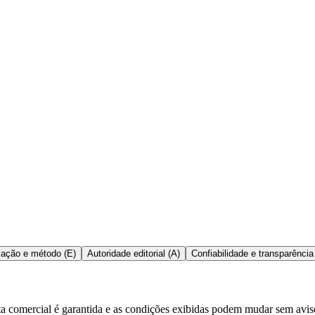
zação e método (E)
Autoridade editorial (A)
Confiabilidade e transparência
ta comercial é garantida e as condições exibidas podem mudar sem avis