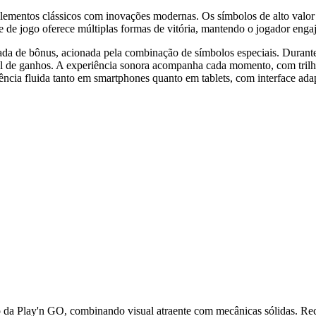
mentos clássicos com inovações modernas. Os símbolos de alto valor s
e de jogo oferece múltiplas formas de vitória, mantendo o jogador engaj
a de bônus, acionada pela combinação de símbolos especiais. Durante 
al de ganhos. A experiência sonora acompanha cada momento, com trilha q
ência fluida tanto em smartphones quanto em tablets, com interface ada
 da Play'n GO, combinando visual atraente com mecânicas sólidas. Re