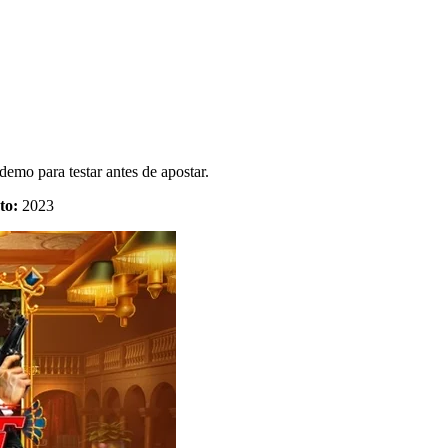
mo para testar antes de apostar.
to:
2023