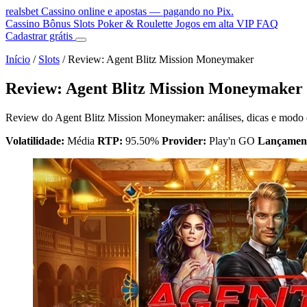
realsbet
Cassino online e apostas — pagando no Pix.
Cassino
Bônus
Slots
Poker & Roulette
Jogos em alta
VIP
FAQ
Cadastrar grátis
Início
/
Slots
/
Review: Agent Blitz Mission Moneymaker
Review: Agent Blitz Mission Moneymaker
Review do Agent Blitz Mission Moneymaker: análises, dicas e modo de
Volatilidade:
Média
RTP:
95.50%
Provider:
Play'n GO
Lançamen