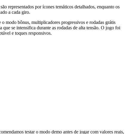
ão representados por ícones temáticos detalhados, enquanto os
ado a cada giro.
o modo bônus, multiplicadores progressivos e rodadas grátis
ue se intensifica durante as rodadas de alta tensão. O jogo foi
ptável e toques responsivos.
comendamos testar o modo demo antes de jogar com valores reais,