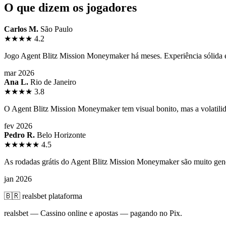
O que dizem os jogadores
Carlos M.
São Paulo
★★★★
4.2
Jogo Agent Blitz Mission Moneymaker há meses. Experiência sólida e
mar 2026
Ana L.
Rio de Janeiro
★★★★
3.8
O Agent Blitz Mission Moneymaker tem visual bonito, mas a volatilid
fev 2026
Pedro R.
Belo Horizonte
★★★★★
4.5
As rodadas grátis do Agent Blitz Mission Moneymaker são muito ge
jan 2026
🇧🇷 realsbet plataforma
realsbet — Cassino online e apostas — pagando no Pix.