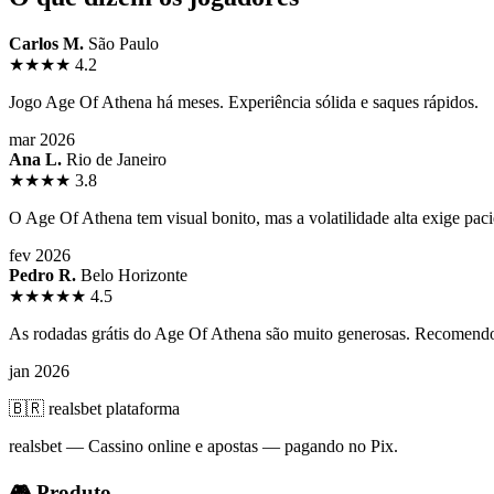
Carlos M.
São Paulo
★★★★
4.2
Jogo Age Of Athena há meses. Experiência sólida e saques rápidos.
mar 2026
Ana L.
Rio de Janeiro
★★★★
3.8
O Age Of Athena tem visual bonito, mas a volatilidade alta exige paci
fev 2026
Pedro R.
Belo Horizonte
★★★★★
4.5
As rodadas grátis do Age Of Athena são muito generosas. Recomend
jan 2026
🇧🇷 realsbet plataforma
realsbet — Cassino online e apostas — pagando no Pix.
🎮
Produto