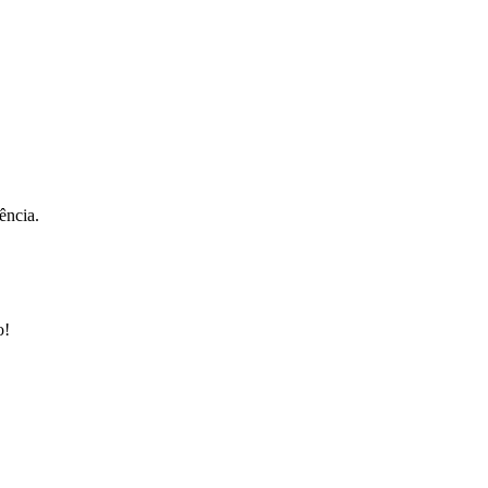
ência.
o!