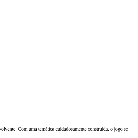
nvolvente. Com uma temática cuidadosamente construída, o jogo se