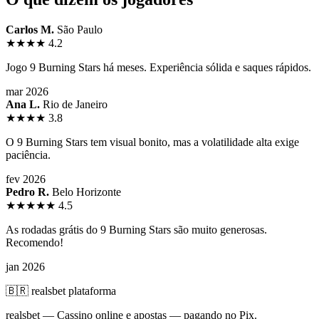
Carlos M.
São Paulo
★★★★
4.2
Jogo 9 Burning Stars há meses. Experiência sólida e saques rápidos.
mar 2026
Ana L.
Rio de Janeiro
★★★★
3.8
O 9 Burning Stars tem visual bonito, mas a volatilidade alta exige
paciência.
fev 2026
Pedro R.
Belo Horizonte
★★★★★
4.5
As rodadas grátis do 9 Burning Stars são muito generosas.
Recomendo!
jan 2026
🇧🇷 realsbet plataforma
realsbet — Cassino online e apostas — pagando no Pix.