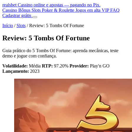
realsbet
Cassino online e apostas — pagando no Pix.
Cassino
Bônus
Slots
Poker & Roulette
Jogos em alta
VIP
FAQ
Cadastrar grátis
Início
/
Slots
/
Review: 5 Tombs Of Fortune
Review: 5 Tombs Of Fortune
Guia prático do 5 Tombs Of Fortune: aprenda mecânicas, teste
demo e jogue com confiança.
Volatilidade:
Média
RTP:
97.20%
Provider:
Play'n GO
Lançamento:
2023