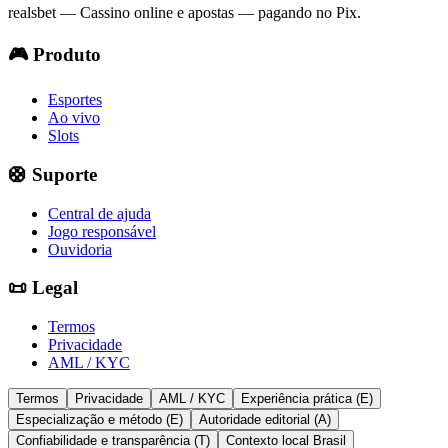
realsbet — Cassino online e apostas — pagando no Pix.
🎮
Produto
Esportes
Ao vivo
Slots
🛟
Suporte
Central de ajuda
Jogo responsável
Ouvidoria
📜
Legal
Termos
Privacidade
AML / KYC
Termos
Privacidade
AML / KYC
Experiência prática (E)
Especialização e método (E)
Autoridade editorial (A)
Confiabilidade e transparência (T)
Contexto local Brasil