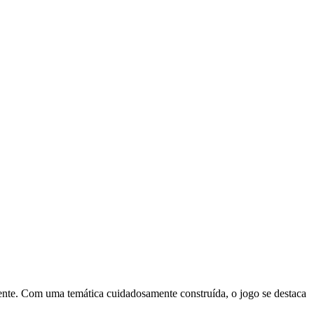
ente. Com uma temática cuidadosamente construída, o jogo se destaca