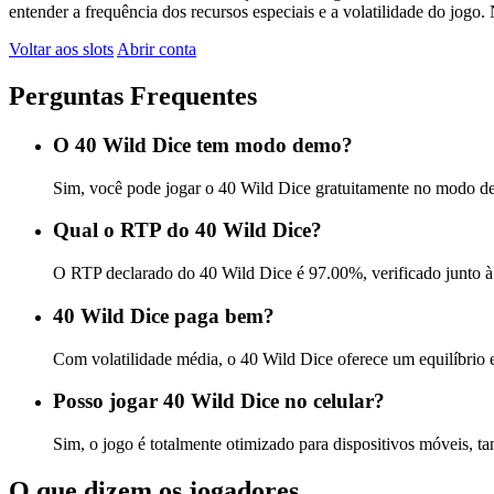
entender a frequência dos recursos especiais e a volatilidade do jogo
Voltar aos slots
Abrir conta
Perguntas Frequentes
O 40 Wild Dice tem modo demo?
Sim, você pode jogar o 40 Wild Dice gratuitamente no modo dem
Qual o RTP do 40 Wild Dice?
O RTP declarado do 40 Wild Dice é 97.00%, verificado junto à
40 Wild Dice paga bem?
Com volatilidade média, o 40 Wild Dice oferece um equilíbrio e
Posso jogar 40 Wild Dice no celular?
Sim, o jogo é totalmente otimizado para dispositivos móveis, t
O que dizem os jogadores