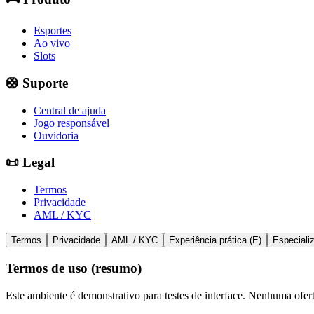
Esportes
Ao vivo
Slots
🛟
Suporte
Central de ajuda
Jogo responsável
Ouvidoria
📜
Legal
Termos
Privacidade
AML / KYC
Termos
Privacidade
AML / KYC
Experiência prática (E)
Especiali
Termos de uso (resumo)
Este ambiente é demonstrativo para testes de interface. Nenhuma ofer