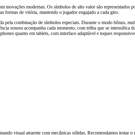
m inovações modernas. Os símbolos de alto valor são representados por
las formas de vitória, mantendo o jogador engajado a cada giro.
da pela combinação de símbolos especiais. Durante o modo bônus, multi
ência sonora acompanha cada momento, com trilha que se intensifica dur
tphones quanto em tablets, com interface adaptável e toques responsivo
inando visual atraente com mecânicas sólidas. Recomendamos testar o 