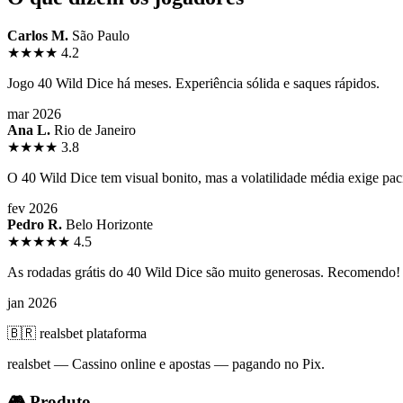
Carlos M.
São Paulo
★★★★
4.2
Jogo 40 Wild Dice há meses. Experiência sólida e saques rápidos.
mar 2026
Ana L.
Rio de Janeiro
★★★★
3.8
O 40 Wild Dice tem visual bonito, mas a volatilidade média exige pac
fev 2026
Pedro R.
Belo Horizonte
★★★★★
4.5
As rodadas grátis do 40 Wild Dice são muito generosas. Recomendo!
jan 2026
🇧🇷 realsbet plataforma
realsbet — Cassino online e apostas — pagando no Pix.
🎮
Produto