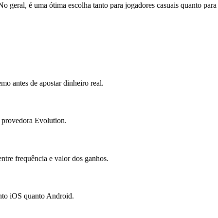
. No geral, é uma ótima escolha tanto para jogadores casuais quanto para
o antes de apostar dinheiro real.
 provedora Evolution.
ntre frequência e valor dos ganhos.
anto iOS quanto Android.