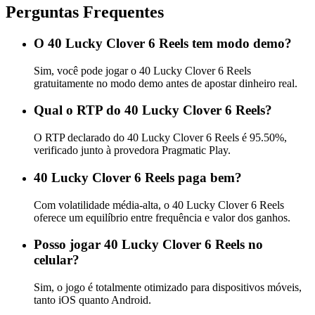
Perguntas Frequentes
O 40 Lucky Clover 6 Reels tem modo demo?
Sim, você pode jogar o 40 Lucky Clover 6 Reels
gratuitamente no modo demo antes de apostar dinheiro real.
Qual o RTP do 40 Lucky Clover 6 Reels?
O RTP declarado do 40 Lucky Clover 6 Reels é 95.50%,
verificado junto à provedora Pragmatic Play.
40 Lucky Clover 6 Reels paga bem?
Com volatilidade média-alta, o 40 Lucky Clover 6 Reels
oferece um equilíbrio entre frequência e valor dos ganhos.
Posso jogar 40 Lucky Clover 6 Reels no
celular?
Sim, o jogo é totalmente otimizado para dispositivos móveis,
tanto iOS quanto Android.