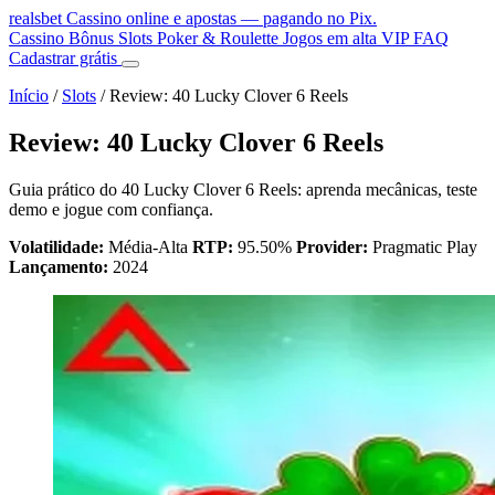
realsbet
Cassino online e apostas — pagando no Pix.
Cassino
Bônus
Slots
Poker & Roulette
Jogos em alta
VIP
FAQ
Cadastrar grátis
Início
/
Slots
/
Review: 40 Lucky Clover 6 Reels
Review: 40 Lucky Clover 6 Reels
Guia prático do 40 Lucky Clover 6 Reels: aprenda mecânicas, teste
demo e jogue com confiança.
Volatilidade:
Média-Alta
RTP:
95.50%
Provider:
Pragmatic Play
Lançamento:
2024