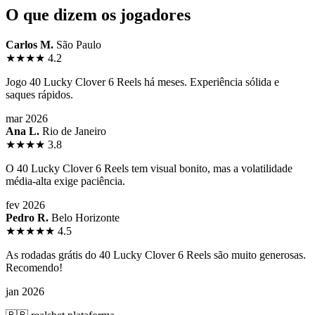
O que dizem os jogadores
Carlos M.
São Paulo
★★★★
4.2
Jogo 40 Lucky Clover 6 Reels há meses. Experiência sólida e
saques rápidos.
mar 2026
Ana L.
Rio de Janeiro
★★★★
3.8
O 40 Lucky Clover 6 Reels tem visual bonito, mas a volatilidade
média-alta exige paciência.
fev 2026
Pedro R.
Belo Horizonte
★★★★★
4.5
As rodadas grátis do 40 Lucky Clover 6 Reels são muito generosas.
Recomendo!
jan 2026