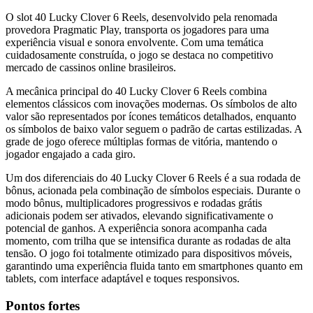
O slot 40 Lucky Clover 6 Reels, desenvolvido pela renomada
provedora Pragmatic Play, transporta os jogadores para uma
experiência visual e sonora envolvente. Com uma temática
cuidadosamente construída, o jogo se destaca no competitivo
mercado de cassinos online brasileiros.
A mecânica principal do 40 Lucky Clover 6 Reels combina
elementos clássicos com inovações modernas. Os símbolos de alto
valor são representados por ícones temáticos detalhados, enquanto
os símbolos de baixo valor seguem o padrão de cartas estilizadas. A
grade de jogo oferece múltiplas formas de vitória, mantendo o
jogador engajado a cada giro.
Um dos diferenciais do 40 Lucky Clover 6 Reels é a sua rodada de
bônus, acionada pela combinação de símbolos especiais. Durante o
modo bônus, multiplicadores progressivos e rodadas grátis
adicionais podem ser ativados, elevando significativamente o
potencial de ganhos. A experiência sonora acompanha cada
momento, com trilha que se intensifica durante as rodadas de alta
tensão. O jogo foi totalmente otimizado para dispositivos móveis,
garantindo uma experiência fluida tanto em smartphones quanto em
tablets, com interface adaptável e toques responsivos.
Pontos fortes