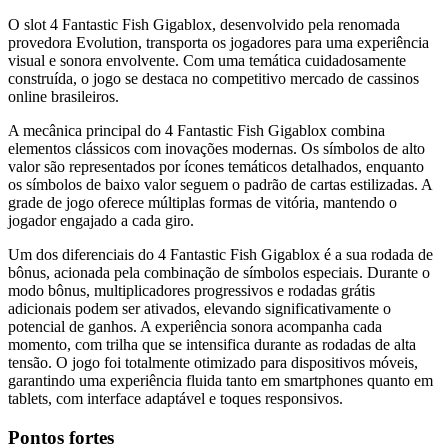
O slot 4 Fantastic Fish Gigablox, desenvolvido pela renomada
provedora Evolution, transporta os jogadores para uma experiência
visual e sonora envolvente. Com uma temática cuidadosamente
construída, o jogo se destaca no competitivo mercado de cassinos
online brasileiros.
A mecânica principal do 4 Fantastic Fish Gigablox combina
elementos clássicos com inovações modernas. Os símbolos de alto
valor são representados por ícones temáticos detalhados, enquanto
os símbolos de baixo valor seguem o padrão de cartas estilizadas. A
grade de jogo oferece múltiplas formas de vitória, mantendo o
jogador engajado a cada giro.
Um dos diferenciais do 4 Fantastic Fish Gigablox é a sua rodada de
bônus, acionada pela combinação de símbolos especiais. Durante o
modo bônus, multiplicadores progressivos e rodadas grátis
adicionais podem ser ativados, elevando significativamente o
potencial de ganhos. A experiência sonora acompanha cada
momento, com trilha que se intensifica durante as rodadas de alta
tensão. O jogo foi totalmente otimizado para dispositivos móveis,
garantindo uma experiência fluida tanto em smartphones quanto em
tablets, com interface adaptável e toques responsivos.
Pontos fortes