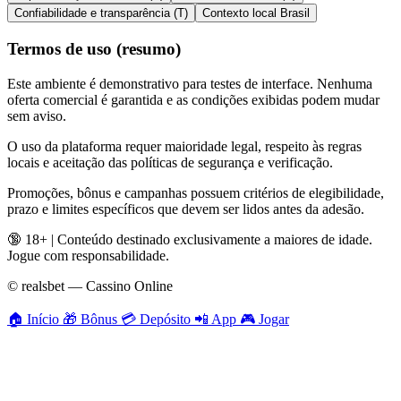
Confiabilidade e transparência (T)
Contexto local Brasil
Termos de uso (resumo)
Este ambiente é demonstrativo para testes de interface. Nenhuma
oferta comercial é garantida e as condições exibidas podem mudar
sem aviso.
O uso da plataforma requer maioridade legal, respeito às regras
locais e aceitação das políticas de segurança e verificação.
Promoções, bônus e campanhas possuem critérios de elegibilidade,
prazo e limites específicos que devem ser lidos antes da adesão.
🔞 18+ | Conteúdo destinado exclusivamente a maiores de idade.
Jogue com responsabilidade.
© realsbet — Cassino Online
🏠
Início
🎁
Bônus
💳
Depósito
📲
App
🎮
Jogar