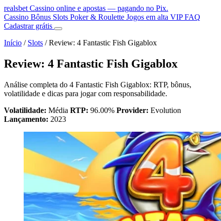
realsbet
Cassino online e apostas — pagando no Pix.
Cassino
Bônus
Slots
Poker & Roulette
Jogos em alta
VIP
FAQ
Cadastrar grátis
Início
/
Slots
/
Review: 4 Fantastic Fish Gigablox
Review: 4 Fantastic Fish Gigablox
Análise completa do 4 Fantastic Fish Gigablox: RTP, bônus,
volatilidade e dicas para jogar com responsabilidade.
Volatilidade:
Média
RTP:
96.00%
Provider:
Evolution
Lançamento:
2023