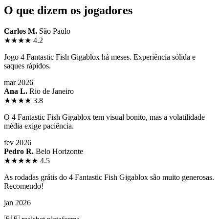
O que dizem os jogadores
Carlos M.
São Paulo
★★★★
4.2
Jogo 4 Fantastic Fish Gigablox há meses. Experiência sólida e
saques rápidos.
mar 2026
Ana L.
Rio de Janeiro
★★★★
3.8
O 4 Fantastic Fish Gigablox tem visual bonito, mas a volatilidade
média exige paciência.
fev 2026
Pedro R.
Belo Horizonte
★★★★★
4.5
As rodadas grátis do 4 Fantastic Fish Gigablox são muito generosas.
Recomendo!
jan 2026