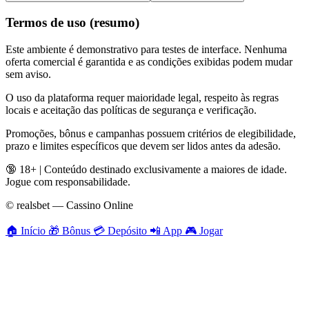
Termos de uso (resumo)
Este ambiente é demonstrativo para testes de interface. Nenhuma
oferta comercial é garantida e as condições exibidas podem mudar
sem aviso.
O uso da plataforma requer maioridade legal, respeito às regras
locais e aceitação das políticas de segurança e verificação.
Promoções, bônus e campanhas possuem critérios de elegibilidade,
prazo e limites específicos que devem ser lidos antes da adesão.
🔞 18+ | Conteúdo destinado exclusivamente a maiores de idade.
Jogue com responsabilidade.
© realsbet — Cassino Online
🏠
Início
🎁
Bônus
💳
Depósito
📲
App
🎮
Jogar