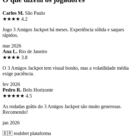
Carlos M.
São Paulo
★★★★
4.2
Jogo 3 Amigos Jackpot há meses. Experiência sólida e saques
rápidos.
mar 2026
Ana L.
Rio de Janeiro
★★★★
3.8
O 3 Amigos Jackpot tem visual bonito, mas a volatilidade média
exige paciência.
fev 2026
Pedro R.
Belo Horizonte
★★★★★
4.5
As rodadas grátis do 3 Amigos Jackpot são muito generosas.
Recomendo!
jan 2026
🇧🇷 realsbet plataforma