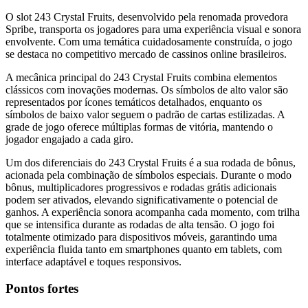
O slot 243 Crystal Fruits, desenvolvido pela renomada provedora
Spribe, transporta os jogadores para uma experiência visual e sonora
envolvente. Com uma temática cuidadosamente construída, o jogo
se destaca no competitivo mercado de cassinos online brasileiros.
A mecânica principal do 243 Crystal Fruits combina elementos
clássicos com inovações modernas. Os símbolos de alto valor são
representados por ícones temáticos detalhados, enquanto os
símbolos de baixo valor seguem o padrão de cartas estilizadas. A
grade de jogo oferece múltiplas formas de vitória, mantendo o
jogador engajado a cada giro.
Um dos diferenciais do 243 Crystal Fruits é a sua rodada de bônus,
acionada pela combinação de símbolos especiais. Durante o modo
bônus, multiplicadores progressivos e rodadas grátis adicionais
podem ser ativados, elevando significativamente o potencial de
ganhos. A experiência sonora acompanha cada momento, com trilha
que se intensifica durante as rodadas de alta tensão. O jogo foi
totalmente otimizado para dispositivos móveis, garantindo uma
experiência fluida tanto em smartphones quanto em tablets, com
interface adaptável e toques responsivos.
Pontos fortes