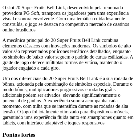
O slot 20 Super Fruits Bell Link, desenvolvido pela renomada
provedora PG Soft, transporta os jogadores para uma experiência
visual e sonora envolvente. Com uma temática cuidadosamente
construída, o jogo se destaca no competitivo mercado de cassinos
online brasileiros.
A mecânica principal do 20 Super Fruits Bell Link combina
elementos clássicos com inovações modernas. Os símbolos de alto
valor são representados por ícones temáticos detalhados, enquanto
os símbolos de baixo valor seguem o padrão de cartas estilizadas. A
grade de jogo oferece múltiplas formas de vitória, mantendo o
jogador engajado a cada giro.
Um dos diferenciais do 20 Super Fruits Bell Link é a sua rodada de
bônus, acionada pela combinação de símbolos especiais. Durante o
modo bônus, multiplicadores progressivos e rodadas grátis
adicionais podem ser ativados, elevando significativamente o
potencial de ganhos. A experiência sonora acompanha cada
momento, com trilha que se intensifica durante as rodadas de alta
tensão. O jogo foi totalmente otimizado para dispositivos móveis,
garantindo uma experiência fluida tanto em smartphones quanto em
tablets, com interface adaptável e toques responsivos.
Pontos fortes