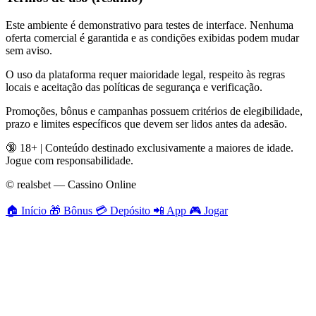
Este ambiente é demonstrativo para testes de interface. Nenhuma
oferta comercial é garantida e as condições exibidas podem mudar
sem aviso.
O uso da plataforma requer maioridade legal, respeito às regras
locais e aceitação das políticas de segurança e verificação.
Promoções, bônus e campanhas possuem critérios de elegibilidade,
prazo e limites específicos que devem ser lidos antes da adesão.
🔞 18+ | Conteúdo destinado exclusivamente a maiores de idade.
Jogue com responsabilidade.
© realsbet — Cassino Online
🏠
Início
🎁
Bônus
💳
Depósito
📲
App
🎮
Jogar