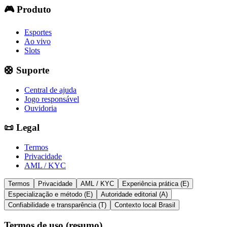
🎮
Produto
Esportes
Ao vivo
Slots
🛟
Suporte
Central de ajuda
Jogo responsável
Ouvidoria
📜
Legal
Termos
Privacidade
AML / KYC
Termos
Privacidade
AML / KYC
Experiência prática (E)
Especialização e método (E)
Autoridade editorial (A)
Confiabilidade e transparência (T)
Contexto local Brasil
Termos de uso (resumo)