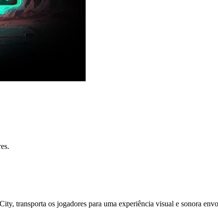
es.
ty, transporta os jogadores para uma experiência visual e sonora env