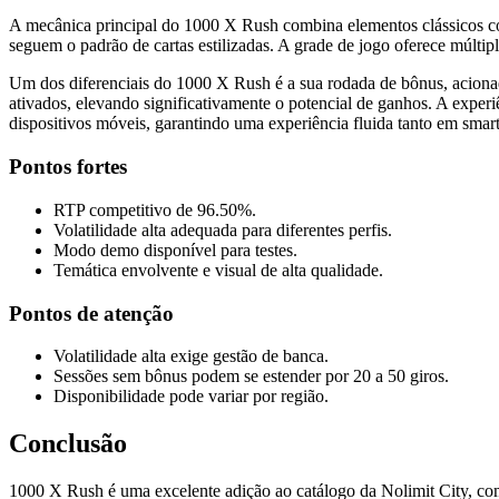
A mecânica principal do 1000 X Rush combina elementos clássicos com
seguem o padrão de cartas estilizadas. A grade de jogo oferece múltip
Um dos diferenciais do 1000 X Rush é a sua rodada de bônus, acionad
ativados, elevando significativamente o potencial de ganhos. A experi
dispositivos móveis, garantindo uma experiência fluida tanto em smar
Pontos fortes
RTP competitivo de 96.50%.
Volatilidade alta adequada para diferentes perfis.
Modo demo disponível para testes.
Temática envolvente e visual de alta qualidade.
Pontos de atenção
Volatilidade alta exige gestão de banca.
Sessões sem bônus podem se estender por 20 a 50 giros.
Disponibilidade pode variar por região.
Conclusão
1000 X Rush é uma excelente adição ao catálogo da Nolimit City, co