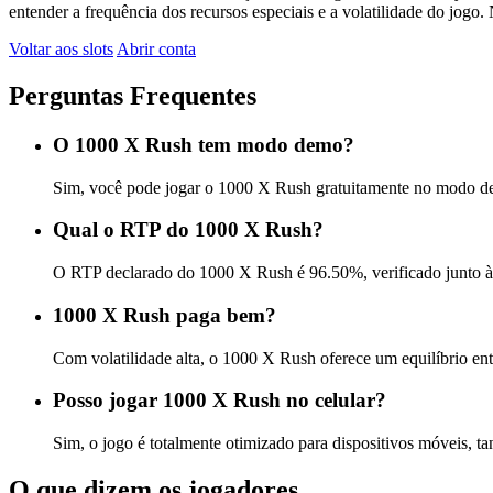
entender a frequência dos recursos especiais e a volatilidade do jogo
Voltar aos slots
Abrir conta
Perguntas Frequentes
O 1000 X Rush tem modo demo?
Sim, você pode jogar o 1000 X Rush gratuitamente no modo dem
Qual o RTP do 1000 X Rush?
O RTP declarado do 1000 X Rush é 96.50%, verificado junto à
1000 X Rush paga bem?
Com volatilidade alta, o 1000 X Rush oferece um equilíbrio ent
Posso jogar 1000 X Rush no celular?
Sim, o jogo é totalmente otimizado para dispositivos móveis, t
O que dizem os jogadores