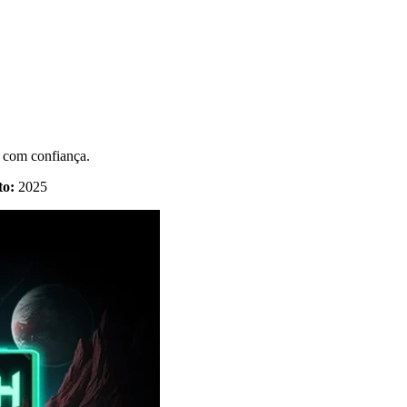
 com confiança.
o:
2025