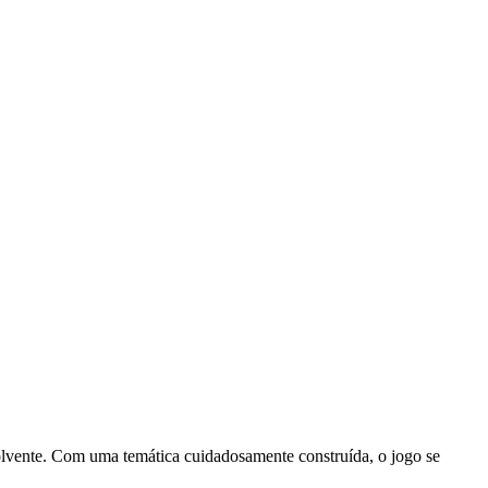
olvente. Com uma temática cuidadosamente construída, o jogo se