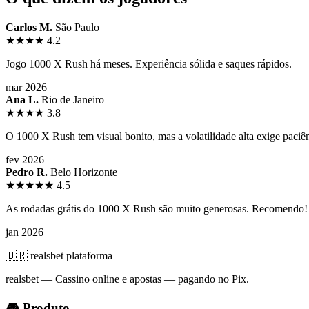
Carlos M.
São Paulo
★★★★
4.2
Jogo 1000 X Rush há meses. Experiência sólida e saques rápidos.
mar 2026
Ana L.
Rio de Janeiro
★★★★
3.8
O 1000 X Rush tem visual bonito, mas a volatilidade alta exige paciên
fev 2026
Pedro R.
Belo Horizonte
★★★★★
4.5
As rodadas grátis do 1000 X Rush são muito generosas. Recomendo!
jan 2026
🇧🇷 realsbet plataforma
realsbet — Cassino online e apostas — pagando no Pix.
🎮
Produto