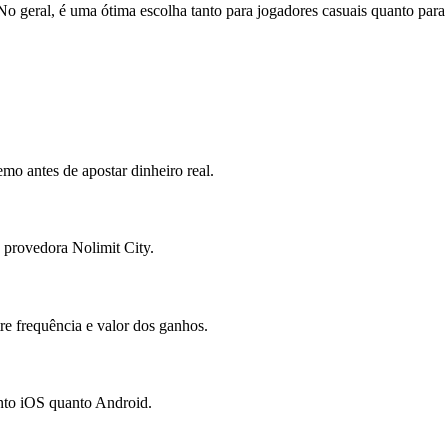
. No geral, é uma ótima escolha tanto para jogadores casuais quanto para
o antes de apostar dinheiro real.
 provedora Nolimit City.
re frequência e valor dos ganhos.
anto iOS quanto Android.