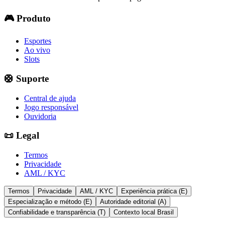
🎮
Produto
Esportes
Ao vivo
Slots
🛟
Suporte
Central de ajuda
Jogo responsável
Ouvidoria
📜
Legal
Termos
Privacidade
AML / KYC
Termos
Privacidade
AML / KYC
Experiência prática (E)
Especialização e método (E)
Autoridade editorial (A)
Confiabilidade e transparência (T)
Contexto local Brasil