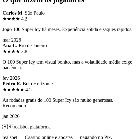
Carlos M.
São Paulo
★★★★
4.2
Jogo 100 Super Icy há meses. Experiência sólida e saques rápidos.
mar 2026
Ana L.
Rio de Janeiro
★★★★
3.8
O 100 Super Icy tem visual bonito, mas a volatilidade média exige
paciência.
fev 2026
Pedro R.
Belo Horizonte
★★★★★
4.5
As rodadas grátis do 100 Super Icy são muito generosas.
Recomendo!
jan 2026
🇧🇷 realsbet plataforma
realsbet — Cassino online e apostas — pagando no Pix.