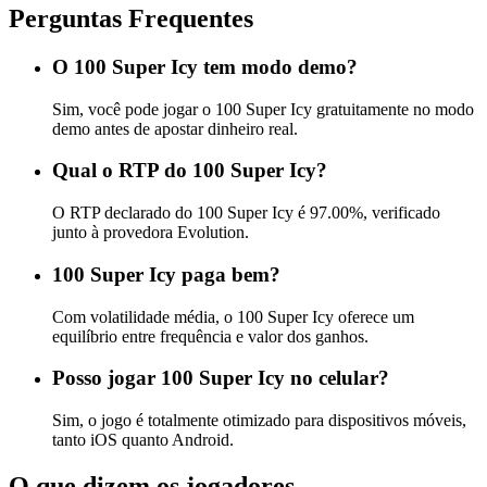
Perguntas Frequentes
O 100 Super Icy tem modo demo?
Sim, você pode jogar o 100 Super Icy gratuitamente no modo
demo antes de apostar dinheiro real.
Qual o RTP do 100 Super Icy?
O RTP declarado do 100 Super Icy é 97.00%, verificado
junto à provedora Evolution.
100 Super Icy paga bem?
Com volatilidade média, o 100 Super Icy oferece um
equilíbrio entre frequência e valor dos ganhos.
Posso jogar 100 Super Icy no celular?
Sim, o jogo é totalmente otimizado para dispositivos móveis,
tanto iOS quanto Android.
O que dizem os jogadores