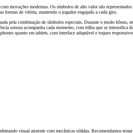
 com inovações modernas. Os símbolos de alto valor são representados 
las formas de vitória, mantendo o jogador engajado a cada giro.
onada pela combinação de símbolos especiais. Durante o modo bônus, mul
ência sonora acompanha cada momento, com trilha que se intensifica dur
tphones quanto em tablets, com interface adaptável e toques responsivo
ombinando visual atraente com mecânicas sólidas. Recomendamos testar