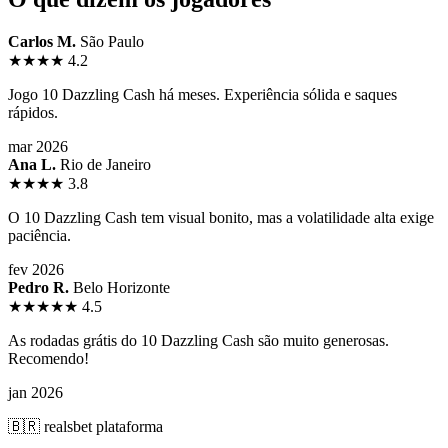
Carlos M.
São Paulo
★★★★
4.2
Jogo 10 Dazzling Cash há meses. Experiência sólida e saques
rápidos.
mar 2026
Ana L.
Rio de Janeiro
★★★★
3.8
O 10 Dazzling Cash tem visual bonito, mas a volatilidade alta exige
paciência.
fev 2026
Pedro R.
Belo Horizonte
★★★★★
4.5
As rodadas grátis do 10 Dazzling Cash são muito generosas.
Recomendo!
jan 2026
🇧🇷 realsbet plataforma