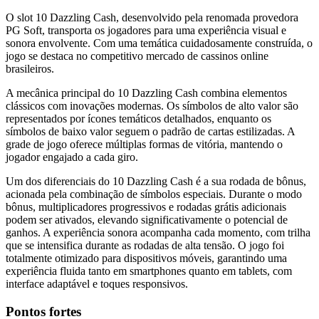
O slot 10 Dazzling Cash, desenvolvido pela renomada provedora
PG Soft, transporta os jogadores para uma experiência visual e
sonora envolvente. Com uma temática cuidadosamente construída, o
jogo se destaca no competitivo mercado de cassinos online
brasileiros.
A mecânica principal do 10 Dazzling Cash combina elementos
clássicos com inovações modernas. Os símbolos de alto valor são
representados por ícones temáticos detalhados, enquanto os
símbolos de baixo valor seguem o padrão de cartas estilizadas. A
grade de jogo oferece múltiplas formas de vitória, mantendo o
jogador engajado a cada giro.
Um dos diferenciais do 10 Dazzling Cash é a sua rodada de bônus,
acionada pela combinação de símbolos especiais. Durante o modo
bônus, multiplicadores progressivos e rodadas grátis adicionais
podem ser ativados, elevando significativamente o potencial de
ganhos. A experiência sonora acompanha cada momento, com trilha
que se intensifica durante as rodadas de alta tensão. O jogo foi
totalmente otimizado para dispositivos móveis, garantindo uma
experiência fluida tanto em smartphones quanto em tablets, com
interface adaptável e toques responsivos.
Pontos fortes