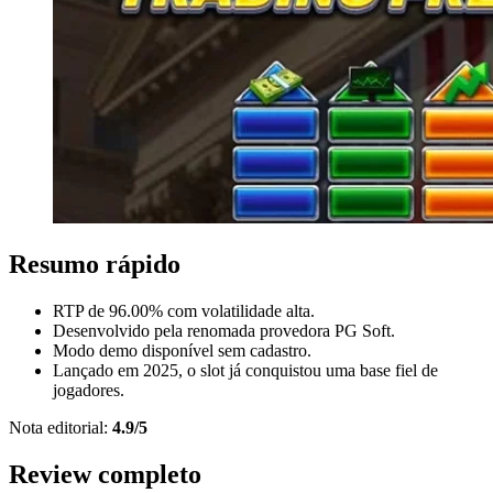
Resumo rápido
RTP de 96.00% com volatilidade alta.
Desenvolvido pela renomada provedora PG Soft.
Modo demo disponível sem cadastro.
Lançado em 2025, o slot já conquistou uma base fiel de
jogadores.
Nota editorial:
4.9/5
Review completo