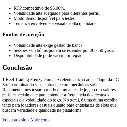
RTP competitivo de 96.00%.
Volatilidade alta adequada para diferentes perfis.
Modo demo disponível para testes.
Temática envolvente e visual de alta qualidade.
Pontos de atenção
Volatilidade alta exige gestão de banca.
Sessões sem bônus podem se estender por 20 a 50 giros.
Disponibilidade pode variar por região.
Conclusão
1 Reel Trading Frenzy é uma excelente adição ao catálogo da PG
Soft, combinando visual atraente com mecânicas sólidas.
Recomendamos testar o modo demo antes de jogar com valores
reais, especialmente para entender a frequência dos recursos
especiais e a volatilidade do jogo. No geral, é uma ótima escolha
tanto para jogadores casuais quanto para entusiastas de slots que
buscam variedade e qualidade na plataforma.
Voltar aos slots
Abrir conta