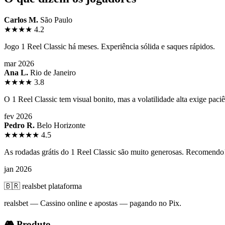
Carlos M.
São Paulo
★★★★
4.2
Jogo 1 Reel Classic há meses. Experiência sólida e saques rápidos.
mar 2026
Ana L.
Rio de Janeiro
★★★★
3.8
O 1 Reel Classic tem visual bonito, mas a volatilidade alta exige paciê
fev 2026
Pedro R.
Belo Horizonte
★★★★★
4.5
As rodadas grátis do 1 Reel Classic são muito generosas. Recomendo
jan 2026
🇧🇷 realsbet plataforma
realsbet — Cassino online e apostas — pagando no Pix.
🎮
Produto