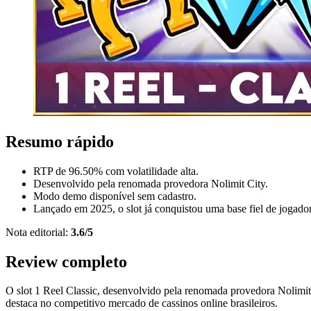
Resumo rápido
RTP de 96.50% com volatilidade alta.
Desenvolvido pela renomada provedora Nolimit City.
Modo demo disponível sem cadastro.
Lançado em 2025, o slot já conquistou uma base fiel de jogador
Nota editorial:
3.6/5
Review completo
O slot 1 Reel Classic, desenvolvido pela renomada provedora Nolimit
destaca no competitivo mercado de cassinos online brasileiros.