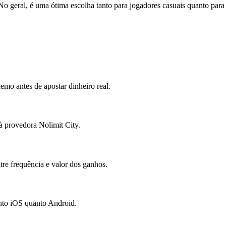
. No geral, é uma ótima escolha tanto para jogadores casuais quanto para
mo antes de apostar dinheiro real.
à provedora Nolimit City.
ntre frequência e valor dos ganhos.
anto iOS quanto Android.