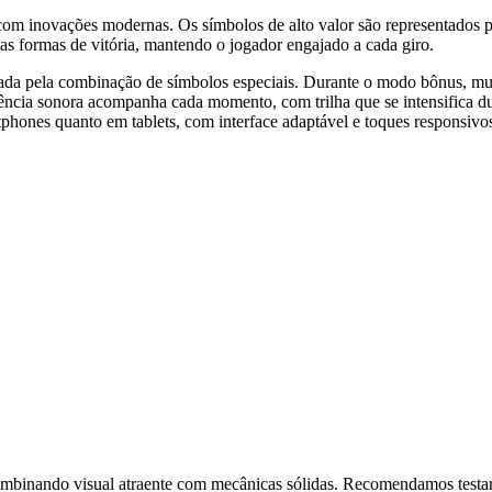
com inovações modernas. Os símbolos de alto valor são representados p
las formas de vitória, mantendo o jogador engajado a cada giro.
ada pela combinação de símbolos especiais. Durante o modo bônus, mult
ência sonora acompanha cada momento, com trilha que se intensifica dur
tphones quanto em tablets, com interface adaptável e toques responsivo
combinando visual atraente com mecânicas sólidas. Recomendamos testar