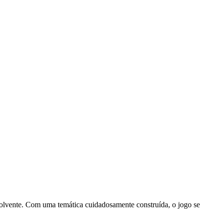
nvolvente. Com uma temática cuidadosamente construída, o jogo se