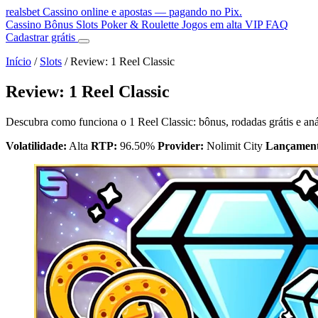
realsbet
Cassino online e apostas — pagando no Pix.
Cassino
Bônus
Slots
Poker & Roulette
Jogos em alta
VIP
FAQ
Cadastrar grátis
Início
/
Slots
/
Review: 1 Reel Classic
Review: 1 Reel Classic
Descubra como funciona o 1 Reel Classic: bônus, rodadas grátis e aná
Volatilidade:
Alta
RTP:
96.50%
Provider:
Nolimit City
Lançament