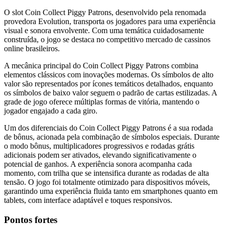
O slot Coin Collect Piggy Patrons, desenvolvido pela renomada
provedora Evolution, transporta os jogadores para uma experiência
visual e sonora envolvente. Com uma temática cuidadosamente
construída, o jogo se destaca no competitivo mercado de cassinos
online brasileiros.
A mecânica principal do Coin Collect Piggy Patrons combina
elementos clássicos com inovações modernas. Os símbolos de alto
valor são representados por ícones temáticos detalhados, enquanto
os símbolos de baixo valor seguem o padrão de cartas estilizadas. A
grade de jogo oferece múltiplas formas de vitória, mantendo o
jogador engajado a cada giro.
Um dos diferenciais do Coin Collect Piggy Patrons é a sua rodada
de bônus, acionada pela combinação de símbolos especiais. Durante
o modo bônus, multiplicadores progressivos e rodadas grátis
adicionais podem ser ativados, elevando significativamente o
potencial de ganhos. A experiência sonora acompanha cada
momento, com trilha que se intensifica durante as rodadas de alta
tensão. O jogo foi totalmente otimizado para dispositivos móveis,
garantindo uma experiência fluida tanto em smartphones quanto em
tablets, com interface adaptável e toques responsivos.
Pontos fortes