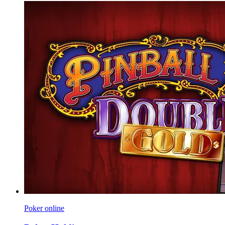
Poker online