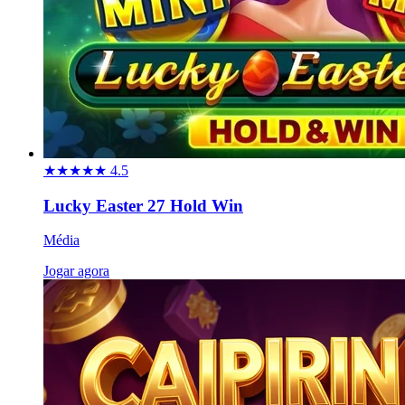
★★★★★
4.5
Lucky Easter 27 Hold Win
Média
Jogar agora