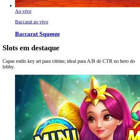
Ao vivo
Baccarat ao vivo
Baccarat Squeeze
Slots em destaque
Capas estilo key art para vitrine; ideal para A/B de CTR no hero do
lobby.