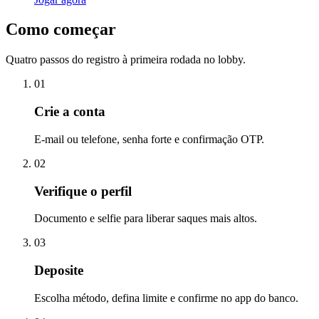
Como começar
Quatro passos do registro à primeira rodada no lobby.
01
Crie a conta
E-mail ou telefone, senha forte e confirmação OTP.
02
Verifique o perfil
Documento e selfie para liberar saques mais altos.
03
Deposite
Escolha método, defina limite e confirme no app do banco.