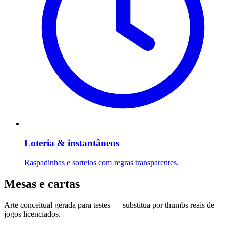
Loteria & instantâneos
Raspadinhas e sorteios com regras transparentes.
Mesas e cartas
Arte conceitual gerada para testes — substitua por thumbs reais de
jogos licenciados.