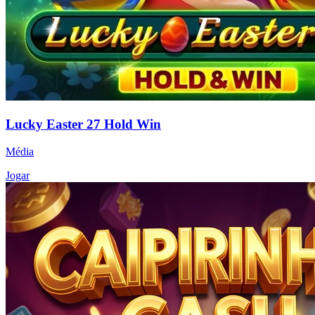
Lucky Easter 27 Hold Win
Média
Jogar