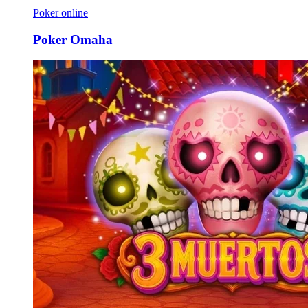
Poker online
Poker Omaha