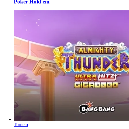
Poker Hold'em
Torneio