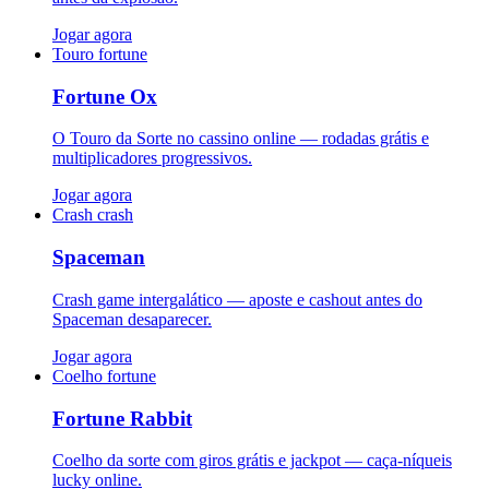
Jogar agora
Touro
fortune
Fortune Ox
O Touro da Sorte no cassino online — rodadas grátis e
multiplicadores progressivos.
Jogar agora
Crash
crash
Spaceman
Crash game intergalático — aposte e cashout antes do
Spaceman desaparecer.
Jogar agora
Coelho
fortune
Fortune Rabbit
Coelho da sorte com giros grátis e jackpot — caça-níqueis
lucky online.