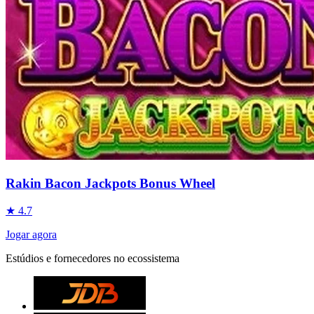
Rakin Bacon Jackpots Bonus Wheel
★
4.7
Jogar agora
Estúdios e fornecedores no ecossistema